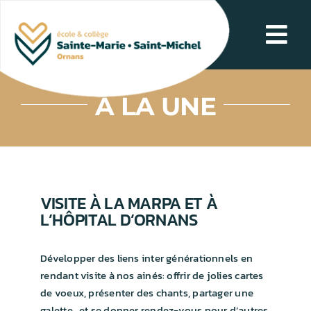
Passer
au
Tog
contenu
Navi
NOS POINTS FORTS
À LA UNE
SCOLARITÉ
L’ÉCOLE AU QUOTIDIEN
VISITE À LA MARPA ET À
L’HÔPITAL D’ORNANS
LE COLLÈGE AU QUOTIDIEN
Développer des liens inter générationnels en
CONTACT
rendant visite à nos ainés: offrir de jolies cartes
de voeux, présenter des chants, partager une
galette…et se donner rendez-vous pour d’autres