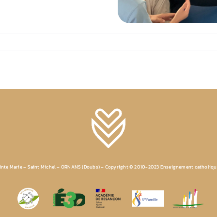
ainte Marie – Saint Michel – ORNANS (Doubs) – Copyright © 2010-2023 Enseignement catholiq