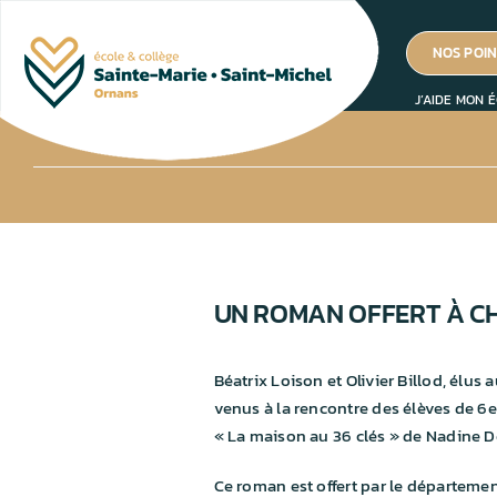
Passer
au
NOS POIN
contenu
J’AIDE MON É
UN ROMAN OFFERT À C
Béatrix Loison et Olivier Billod, élus
venus à la rencontre des élèves de 6e 
« La maison au 36 clés » de Nadine De
Ce roman est offert par le départemen