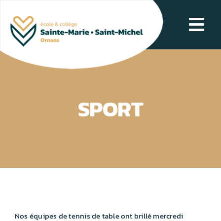
Passer
au
Tog
contenu
Navi
NOS POINTS FORTS
SCOLARITÉ
SPORT
L’ÉCOLE AU QUOTIDIEN
LE COLLÈGE AU QUOTIDIEN
CONTACT
Nos équipes de tennis de table ont brillé mercredi