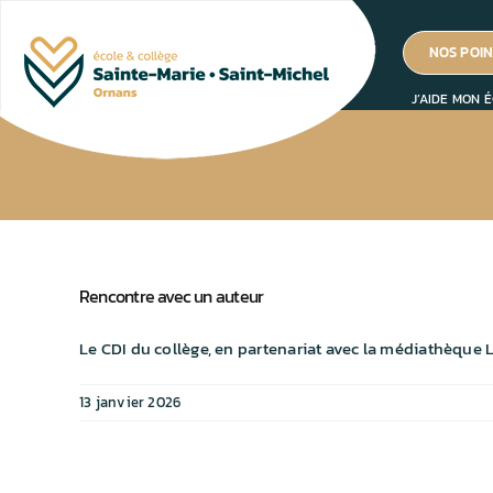
Passer
au
NOS POIN
contenu
J’AIDE MON É
Rencontre avec un auteur
Le CDI du collège, en partenariat avec la médiathèque La 
13 janvier 2026