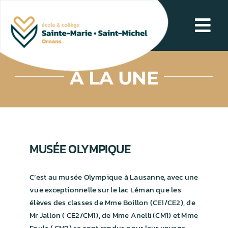
Passer
au
Tog
contenu
Navi
NOS POINTS FORTS
À LA UNE
SCOLARITÉ
L’ÉCOLE AU QUOTIDIEN
MUSÉE OLYMPIQUE
LE COLLÈGE AU QUOTIDIEN
C’est au musée Olympique à Lausanne, avec une
vue exceptionnelle sur le lac Léman que les
CONTACT
élèves des classes de Mme Boillon (CE1/CE2), de
Mr Jallon ( CE2/CM1), de Mme Anelli (CM1) et Mme
Foulc ( CM2) se sont rendus pour leur voyage