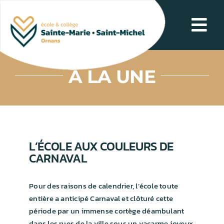
Passer
au
Tog
contenu
Navi
NOS POINTS FORTS
À LA UNE
SCOLARITÉ
L’ÉCOLE AU QUOTIDIEN
L’ÉCOLE AUX COULEURS DE
CARNAVAL
LE COLLÈGE AU QUOTIDIEN
Pour des raisons de calendrier, l’école toute
CONTACT
entière a anticipé Carnaval et clôturé cette
période par un immense cortège déambulant
dans les rues de la ville sous un vacarme joyeux