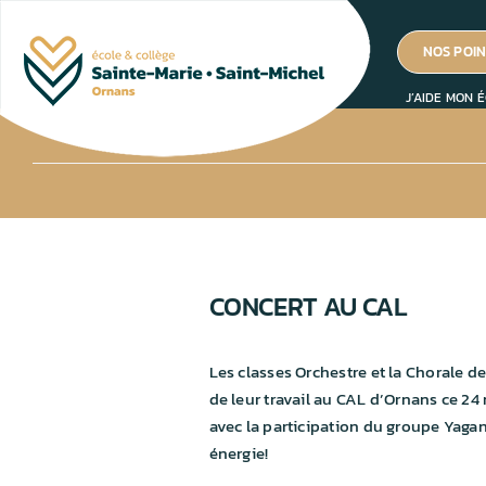
Passer
au
NOS POIN
contenu
J’AIDE MON É
CONCERT AU CAL
Les classes Orchestre et la Chorale d
de leur travail au CAL d’Ornans ce 24
avec la participation du groupe Yagan
énergie!